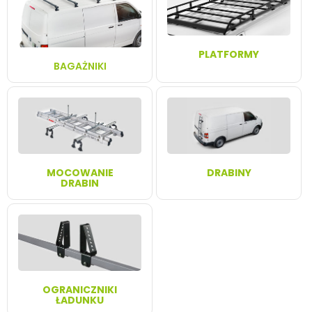
PLATFORMY
BAGAŻNIKI
MOCOWANIE
DRABINY
DRABIN
OGRANICZNIKI
ŁADUNKU