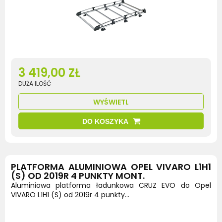
3 419,00 ZŁ
DUŻA ILOŚĆ
WYŚWIETL
DO KOSZYKA
PLATFORMA ALUMINIOWA OPEL VIVARO L1H1
(S) OD 2019R 4 PUNKTY MONT.
Aluminiowa platforma ładunkowa CRUZ EVO do Opel
VIVARO L1H1 (S) od 2019r 4 punkty...