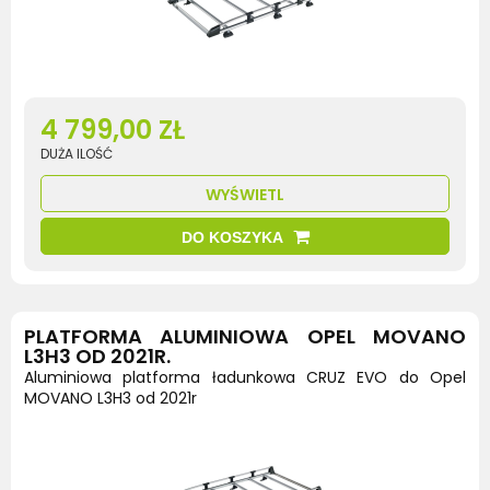
4 799,00 ZŁ
DUŻA ILOŚĆ
WYŚWIETL
DO KOSZYKA
PLATFORMA ALUMINIOWA OPEL MOVANO
L3H3 OD 2021R.
Aluminiowa platforma ładunkowa CRUZ EVO do Opel
MOVANO L3H3 od 2021r