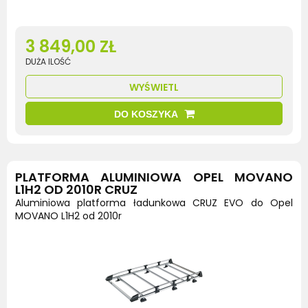
3 849,00 ZŁ
DUŻA ILOŚĆ
WYŚWIETL
DO KOSZYKA
PLATFORMA ALUMINIOWA OPEL MOVANO
L1H2 OD 2010R CRUZ
Aluminiowa platforma ładunkowa CRUZ EVO do Opel
MOVANO L1H2 od 2010r