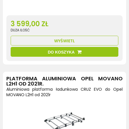
3 599,00 ZŁ
DUŻA ILOŚĆ
WYŚWIETL
DO KOSZYKA
PLATFORMA ALUMINIOWA OPEL MOVANO
L2H1 OD 2021R.
Aluminiowa platforma ładunkowa CRUZ EVO do Opel
MOVANO L2H1 od 2021r