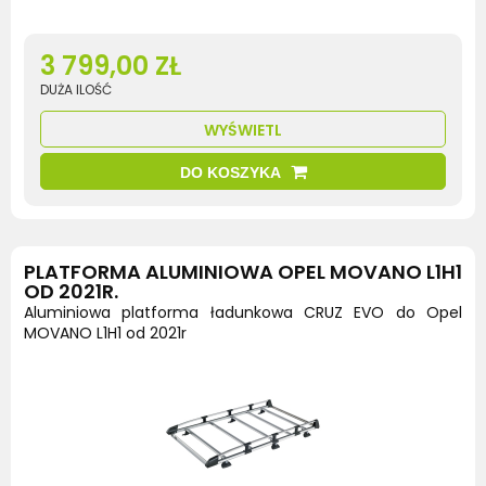
3 799,00 ZŁ
DUŻA ILOŚĆ
WYŚWIETL
DO KOSZYKA
PLATFORMA ALUMINIOWA OPEL MOVANO L1H1
OD 2021R.
Aluminiowa platforma ładunkowa CRUZ EVO do Opel
MOVANO L1H1 od 2021r