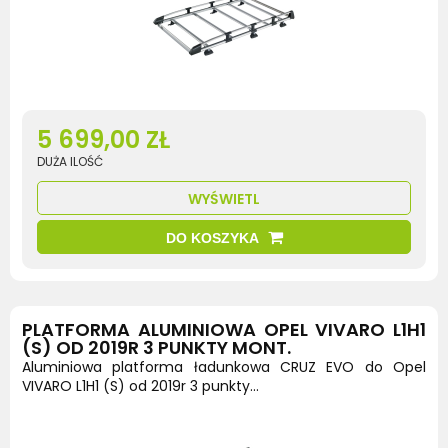
5 699,00 ZŁ
DUŻA ILOŚĆ
WYŚWIETL
DO KOSZYKA
PLATFORMA ALUMINIOWA OPEL VIVARO L1H1
(S) OD 2019R 3 PUNKTY MONT.
Aluminiowa platforma ładunkowa CRUZ EVO do Opel
VIVARO L1H1 (S) od 2019r 3 punkty...