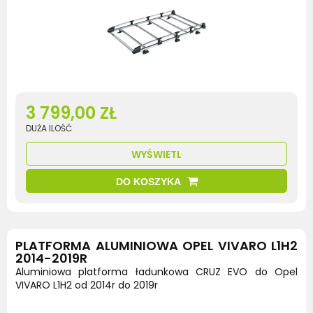
3 799,00 ZŁ
DUŻA ILOŚĆ
WYŚWIETL
DO KOSZYKA
PLATFORMA ALUMINIOWA OPEL VIVARO L1H2
2014-2019R
Aluminiowa platforma ładunkowa CRUZ EVO do Opel
VIVARO L1H2 od 2014r do 2019r