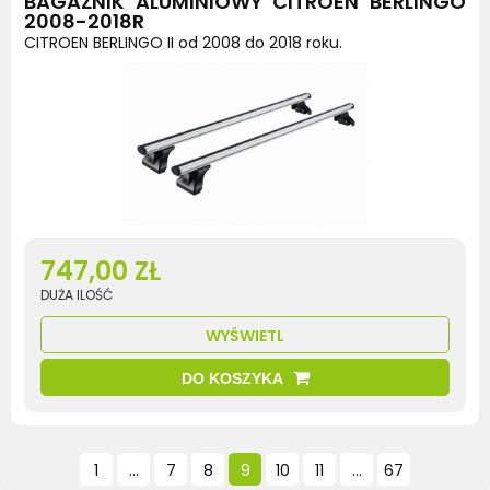
BAGAŻNIK ALUMINIOWY CITROEN BERLINGO
2008-2018R
CITROEN BERLINGO II od 2008 do 2018 roku.
747,00 ZŁ
DUŻA ILOŚĆ
WYŚWIETL
DO KOSZYKA
1
...
7
8
9
10
11
...
67