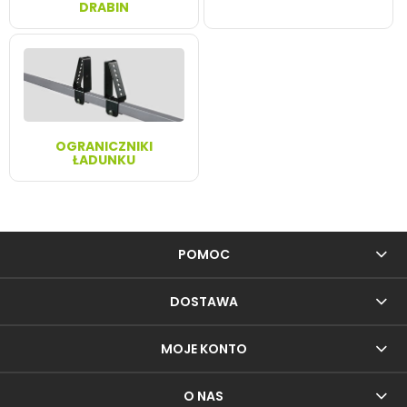
DRABIN
OGRANICZNIKI
ŁADUNKU
POMOC
DOSTAWA
MOJE KONTO
O NAS