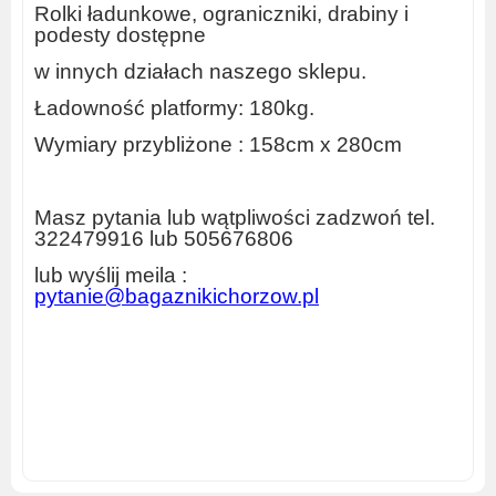
Rolki ładunkowe, ograniczniki, drabiny i
podesty dostępne
w innych działach
naszego sklepu.
Ładowność platformy:
180kg.
Wymiary przybliżone : 158cm x 280cm
Masz
pytania lub wątpliwości zadzwoń tel.
322479916 lub 505676806
lub wyślij meila :
pytanie@bagaznikichorzow.pl
bagażnik do busa, mocowanie do drabiny, bagażnik do
przewozu drabin, mocowanie do przewozu rur,
zabudowa przestrzeni ładunkowej
www.bagaznikichorzow.p
l