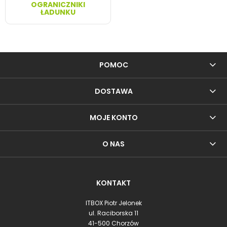
OGRANICZNIKI
ŁADUNKU
POMOC
DOSTAWA
MOJE KONTO
O NAS
KONTAKT
ITBOX Piotr Jelonek
ul. Raciborska 11
41-500 Chorzów