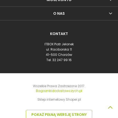
O NAS
KONTAKT
ITBOX Piotr Jelonek
ul. Raciborska 11
41-500 Chorzów
Tel.
32 247 99 16
Wszelkie Prawa Zastrzeżone 2017.
Bagaznikidodostawczych.pl
Sklep internetowy Shoper.pl
POKAŻ PEŁNĄ WERSJĘ STRONY