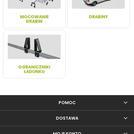
MOCOWANIE
DRABINY
DRABIN
OGRANICZNIKI
ŁADUNKU
POMOC
DOSTAWA
MOJE KONTO