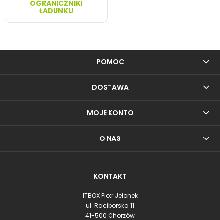
OGRANICZNIKI
ŁADUNKU
POMOC
DOSTAWA
MOJE KONTO
O NAS
KONTAKT
ITBOX Piotr Jelonek
ul. Raciborska 11
41-500 Chorzów