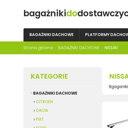
bagażniki
do
dostawczy
BAGAŻNIKI DACHOWE
PLATFORMY DACHO
Strona główna
BAGAŻNIKI DACHOWE
NISSAN
KATEGORIE
NISS
Bgaganik
BAGAŻNIKI DACHOWE
CITROEN
DACIA
FIAT
FORD