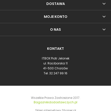
DOSTAWA
MOJE KONTO
O NAS
KONTAKT
ITBOX Piotr Jelonek
ul. Raciborska 11
41-500 Chorzów
Tel.
32 247 99 16
Wszelkie Prawa Zastrzeżone 2017.
Bagaznikidodostawczych.pl
Sklep internetowy Shoper.pl