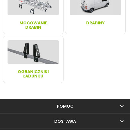
MOCOWANIE
DRABINY
DRABIN
OGRANICZNIKI
ŁADUNKU
POMOC
DOSTAWA