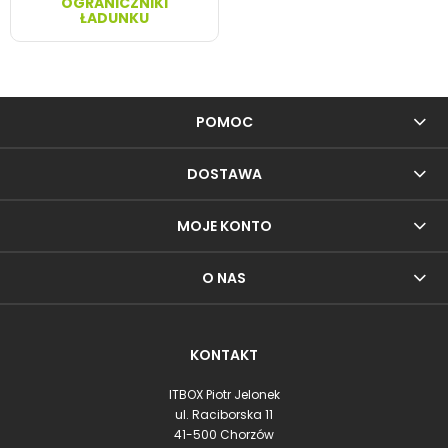
OGRANICZNIKI
ŁADUNKU
POMOC
DOSTAWA
MOJE KONTO
O NAS
KONTAKT
ITBOX Piotr Jelonek
ul. Raciborska 11
41-500 Chorzów