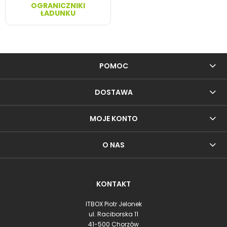
OGRANICZNIKI
ŁADUNKU
POMOC
DOSTAWA
MOJE KONTO
O NAS
KONTAKT
ITBOX Piotr Jelonek
ul. Raciborska 11
41-500 Chorzów