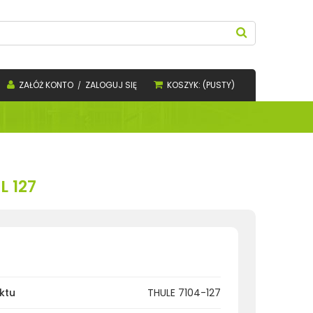
ZAŁÓŻ KONTO
ZALOGUJ SIĘ
KOSZYK:
(PUSTY)
L 127
ktu
THULE 7104-127