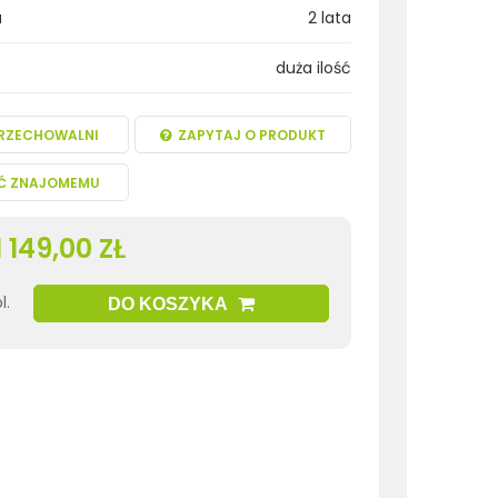
a
2 lata
duża ilość
RZECHOWALNI
ZAPYTAJ O PRODUKT
Ć ZNAJOMEMU
1 149,00 ZŁ
l.
DO KOSZYKA