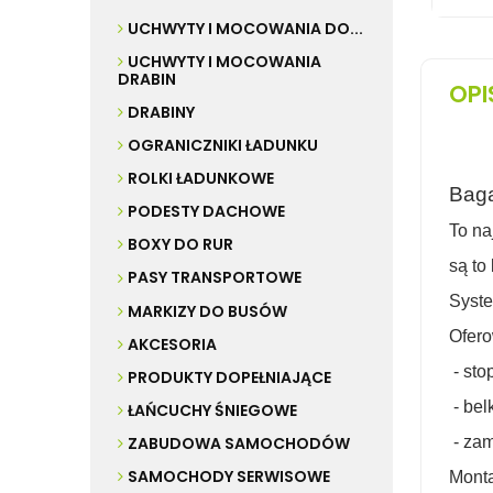
UCHWYTY I MOCOWANIA DO...
UCHWYTY I MOCOWANIA
DRABIN
OPI
DRABINY
OGRANICZNIKI ŁADUNKU
ROLKI ŁADUNKOWE
Baga
PODESTY DACHOWE
To na
BOXY DO RUR
są to
PASY TRANSPORTOWE
Syste
MARKIZY DO BUSÓW
Ofero
AKCESORIA
- sto
PRODUKTY DOPEŁNIAJĄCE
- bel
ŁAŃCUCHY ŚNIEGOWE
- zam
ZABUDOWA SAMOCHODÓW
SAMOCHODY SERWISOWE
Monta