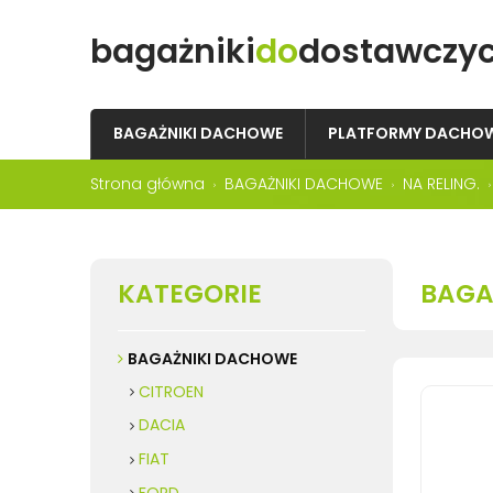
bagażniki
do
dostawczy
BAGAŻNIKI DACHOWE
PLATFORMY DACHO
Strona główna
BAGAŻNIKI DACHOWE
NA RELING.
KATEGORIE
BAGAŻ
BAGAŻNIKI DACHOWE
CITROEN
DACIA
FIAT
FORD