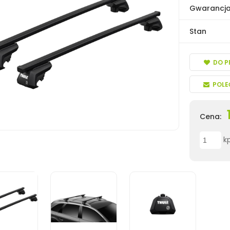
Gwarancj
Stan
DO P
POLE
Cena:
kp