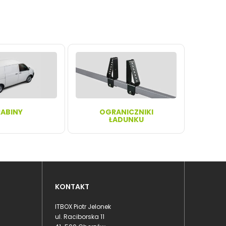
ABINY
OGRANICZNIKI
ŁADUNKU
KONTAKT
ITBOX Piotr Jelonek
ul. Raciborska 11