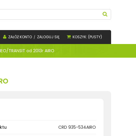
ZAŁÓŻ KONTO
ZALOGUJ SIĘ
KOSZYK:
(PUSTY)
EO/TRANSIT od 2013r AIRO
RO
ktu
CRD 935-534AIRO