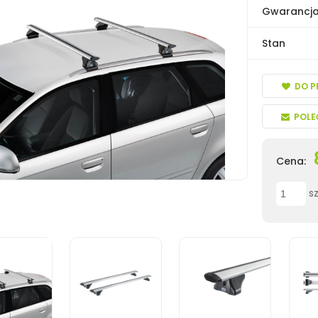
Gwarancj
Stan
DO P
POLE
Cena:
sz