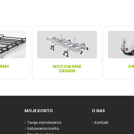
ORMY
MOCOWANIE
DR
DRABIN
MOJE KONTO
O NAS
Twoje zamówienia
Kontakt
Ustawienia konta