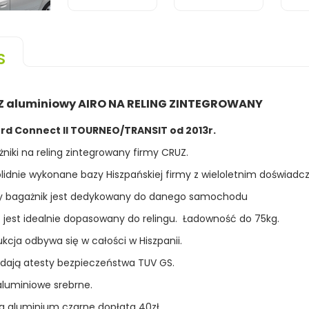
S
 aluminiowy AIRO NA RELING ZINTEGROWANY
ord Connect II TOURNEO/TRANSIT od 2013r.
niki na reling zintegrowany firmy CRUZ.
lidnie wykonane bazy Hiszpańskiej firmy z wieloletnim doświadc
y bagażnik jest dedykowany do danego samochodu
 jest idealnie dopasowany do relingu. Ładowność do 75kg.
kcja odbywa się w całości w Hiszpanii.
dają atesty bezpieczeństwa TUV GS.
 aluminiowe srebrne.
a aluminium czarne dopłata 40zł.