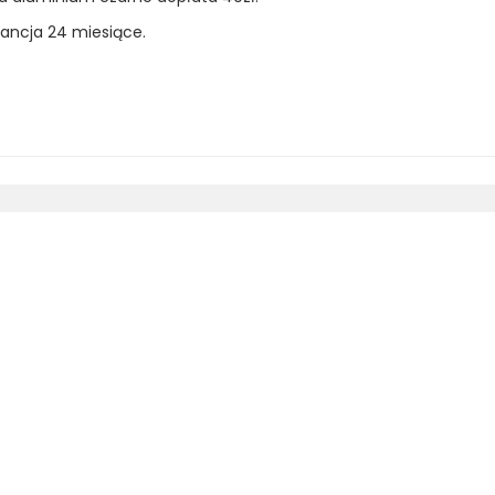
ncja 24 miesiące.
nik na reling zintegrowany, connect z relingiem, transit z relin