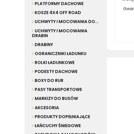
PLATFORMY DACHOWE
Gwara
KOSZE 4X4 OFF ROAD
UCHWYTY I MOCOWANIA DO...
bagaż
UCHWYTY I MOCOWANIA
DRABIN
DRABINY
OGRANICZNIKI ŁADUNKU
ROLKI ŁADUNKOWE
PODESTY DACHOWE
BOXY DO RUR
PASY TRANSPORTOWE
MARKIZY DO BUSÓW
AKCESORIA
PRODUKTY DOPEŁNIAJĄCE
ŁAŃCUCHY ŚNIEGOWE