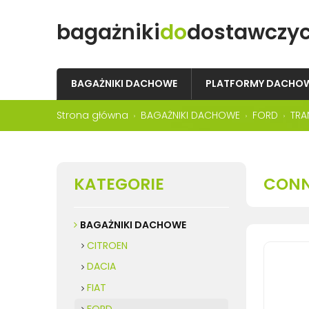
bagażniki
do
dostawczy
BAGAŻNIKI DACHOWE
PLATFORMY DACHO
Strona główna
BAGAŻNIKI DACHOWE
FORD
TRA
KATEGORIE
CONN
BAGAŻNIKI DACHOWE
CITROEN
DACIA
FIAT
FORD