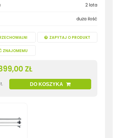
a
2 lata
duża ilość
RZECHOWALNI
ZAPYTAJ O PRODUKT
Ć ZNAJOMEMU
899,00 ZŁ
t.
DO KOSZYKA