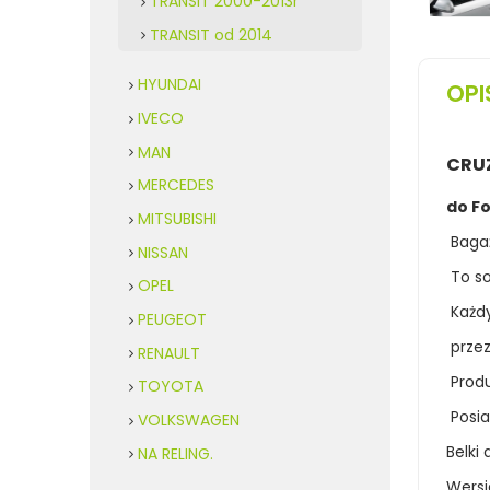
TRANSIT 2000-2013r
TRANSIT od 2014
HYUNDAI
OPI
IVECO
MAN
CRUZ
MERCEDES
do F
MITSUBISHI
Bagaż
NISSAN
To so
OPEL
Każd
PEUGEOT
przez
RENAULT
Produ
TOYOTA
Posia
VOLKSWAGEN
Belki
NA RELING.
Wersj