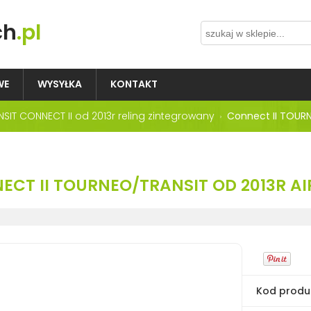
ch
.pl
WE
WYSYŁKA
KONTAKT
NSIT CONNECT II od 2013r reling zintegrowany
Connect II TOURN
ECT II TOURNEO/TRANSIT OD 2013R AI
Kod produ