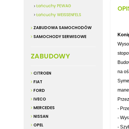
Łańcuchy PEWAG
OPI
Łańcuchy WEISSENFELS
ZABUDOWA SAMOCHODÓW
Koni
SAMOCHODY SERWISOWE
Wysok
stopo
ZABUDOWY
Budo
na
oś
CITROEN
Symet
FIAT
FORD
manew
IVECO
Przez
MERCEDES
- Prz
NISSAN
- Wyr
OPEL
- Szy