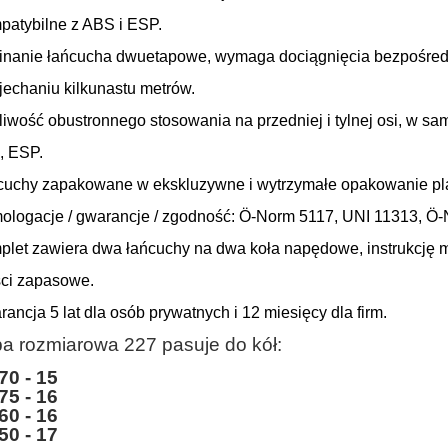
patybilne z ABS i ESP.
inanie łańcucha dwuetapowe, wymaga dociągnięcia bezpośredn
echaniu kilkunastu metrów.
liwość obustronnego stosowania na przedniej i tylnej osi, w
 ESP.
cuchy zapakowane w ekskluzywne i wytrzymałe opakowanie pl
ologacje / gwarancje / zgodność: Ö-Norm 5117, UNI 11313, Ö
plet zawiera dwa łańcuchy na dwa koła napędowe, instrukcję
ci zapasowe.
rancja 5 lat dla osób prywatnych i 12 miesięcy dla firm.
a rozmiarowa 227 pasuje do kół:
70 - 15
75 - 16
60 - 16
50 - 17