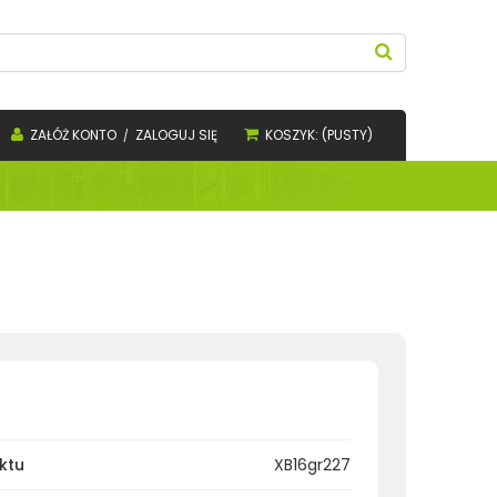
ZAŁÓŻ KONTO
ZALOGUJ SIĘ
KOSZYK:
(PUSTY)
ktu
XB16gr227