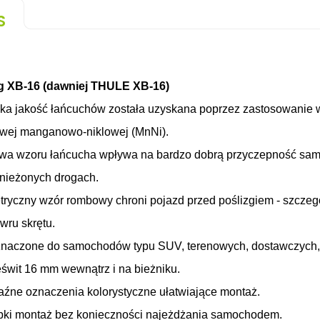
S
g XB
-
16
(dawniej THULE XB-16)
a jakość łańcuchów została uzyskana poprzez zastosowanie w i
wej manganowo-niklowej (MnNi).
wa wzoru łańcucha wpływa na bardzo dobrą przyczepność sa
nieżonych drogach.
ryczny wzór rombowy chroni pojazd przed poślizgiem - szczeg
ru skrętu.
naczone do samochodów typu SUV, terenowych, dostawczych, b
eświt 16 mm wewnątrz i na bieżniku.
aźne oznaczenia kolorystyczne ułatwiające montaż.
bki montaż bez konieczności najeżdżania samochodem.