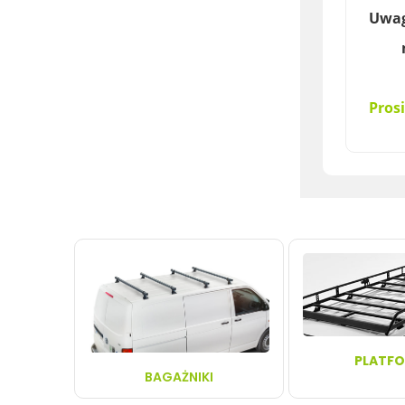
Uwag
nie 
Za 
Pros
PLATF
BAGAŻNIKI