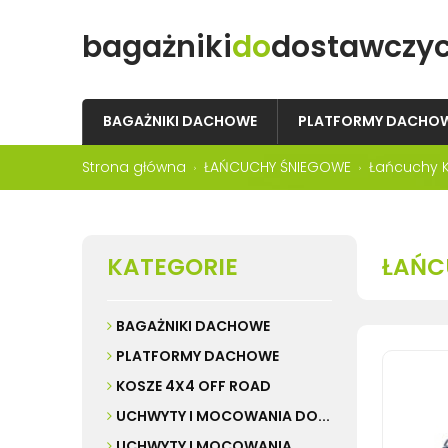
bagażniki
do
dostawczy
BAGAŻNIKI DACHOWE
PLATFORMY DACHO
Strona główna
ŁAŃCUCHY ŚNIEGOWE
Łańcuchy 
KATEGORIE
ŁAŃC
BAGAŻNIKI DACHOWE
PLATFORMY DACHOWE
KOSZE 4X4 OFF ROAD
UCHWYTY I MOCOWANIA DO...
UCHWYTY I MOCOWANIA