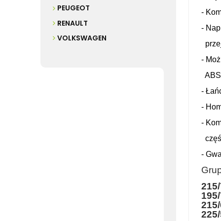
PEUGEOT
- Kom
RENAULT
- Nap
VOLKSWAGEN
przej
- Moż
ABS,
- Łań
- Hom
- Kom
częś
- Gwa
Grup
215/
195/
215/
225/