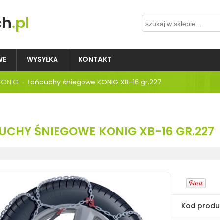
ch
.pl
WE
WYSYŁKA
KONTAKT
KONIG
Łańcuchy śniegowe KONIG XB-16 gr.227
UCHY ŚNIEGOWE KONIG XB-16 GR.227
Kod produ