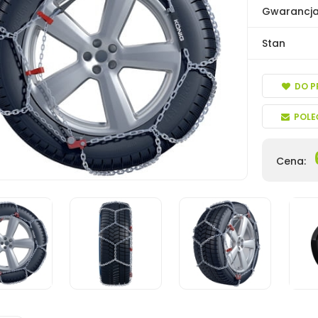
Gwarancj
Stan
DO P
POLE
Cena: