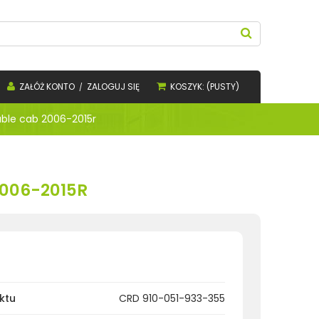
ZAŁÓŻ KONTO
ZALOGUJ SIĘ
KOSZYK:
(PUSTY)
uble cab 2006-2015r
2006-2015R
ktu
CRD 910-051-933-355