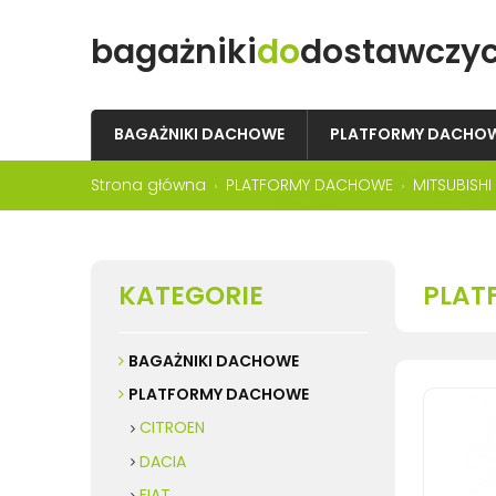
bagażniki
do
dostawczy
BAGAŻNIKI DACHOWE
PLATFORMY DACHO
Strona główna
PLATFORMY DACHOWE
MITSUBISHI
KATEGORIE
PLAT
BAGAŻNIKI DACHOWE
PLATFORMY DACHOWE
CITROEN
DACIA
FIAT