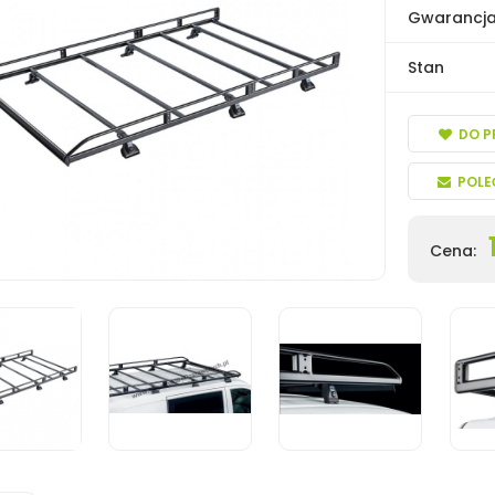
Gwarancj
Stan
DO P
POLE
Cena: