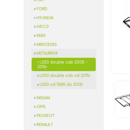
FORD
HYUNDAI
IVECO
MAN
MERCEDES
MITSUBISHI
L200 double cab 2006 -
2015r
L200 double cab od 2015r
L300 od 1986 do 2013r
NISSAN
OPEL
PEUGEOT
RENAULT