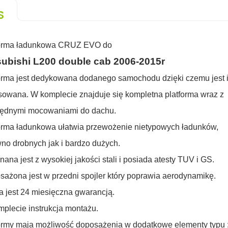
S
forma ładunkowa CRUZ EVO do
ubishi L200 double cab 2006-2015r
orma jest dedykowana dodanego samochodu dzięki czemu jest 
sowana. W komplecie z
najduje
się kompletna platforma wraz z
będnymi mocowaniami
do dachu.
orma
ładunkowa
ułatwia przewożenie nietypowych ładunków,
no drobnych jak i bardzo dużych.
ana jest z wysokiej jakości stali i posiada atesty TUV i GS.
ażona jest w przedni spojler który poprawia aerodynamikę.
a jest 24 miesięczna gwarancją.
plecie instrukcja montażu.
ormy maja możliwość doposażenia w dodatkowe elementy typu 