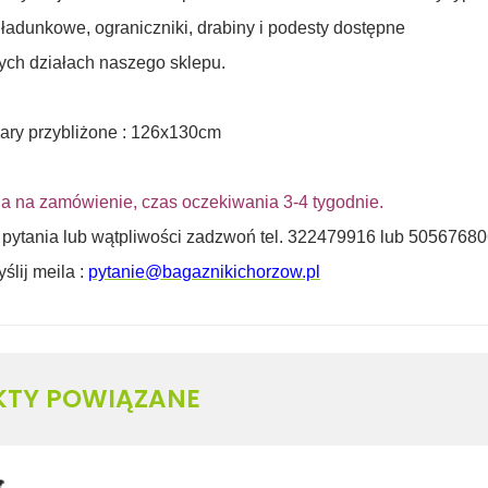
 ładunkowe, ograniczniki, drabiny i podesty dostępne
ych działach
naszego sklepu.
ry przybliżone : 126x130cm
a na zamówienie, czas oczekiwania 3-4 tygodnie.
z
pytania lub wątpliwości zadzwoń tel. 322479916 lub 5056768
yślij meila :
pytanie@bagaznikichorzow.pl
KTY POWIĄZANE