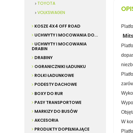
TOYOTA
OPI
VOLKSWAGEN
KOSZE 4X4 OFF ROAD
Plat
UCHWYTY I MOCOWANIA DO...
Mits
UCHWYTY I MOCOWANIA
Platf
DRABIN
dopa
DRABINY
niez
OGRANICZNIKI ŁADUNKU
Platf
ROLKI ŁADUNKOWE
zarów
PODESTY DACHOWE
BOXY DO RUR
Wykon
PASY TRANSPORTOWE
Wypos
MARKIZY DO BUSÓW
Objęt
AKCESORIA
W kom
PRODUKTY DOPEŁNIAJĄCE
Platf