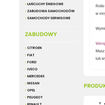
ŁAŃCUCHY ŚNIEGOWE
Rolki
ZABUDOWA SAMOCHODÓW
w inn
SAMOCHODY SERWISOWE
Wymia
ZABUDOWY
Wersj
CITROEN
Mas
FIAT
lub w
FORD
IVECO
MERCEDES
NISSAN
PRODU
OPEL
PEUGEOT
RENAULT