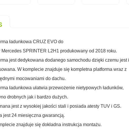
S
forma ładunkowa CRUZ EVO do
 Mercedes SPRINTER L2H1 produkowany od 2018 roku.
orma jest dedykowana dodanego samochodu dzięki czemu jest 
sowana. W komplecie z
najduje
się kompletna platforma wraz z
będnymi mocowaniami
do dachu.
orma
ładunkowa
ułatwia przewożenie nietypowych ładunków,
no drobnych jak i bardzo dużych.
ana jest z wysokiej jakości stali i posiada atesty TUV i GS.
a jest 24 miesięczna gwarancją.
plecie znajduje się dokładna instrukcja montażu.