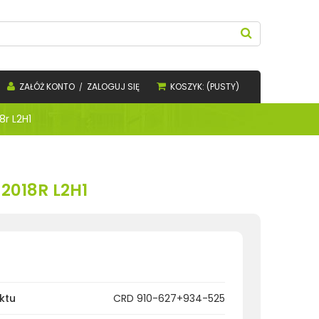
ZAŁÓŻ KONTO
ZALOGUJ SIĘ
KOSZYK:
(PUSTY)
r L2H1
018R L2H1
ktu
CRD 910-627+934-525