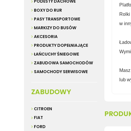
PODESTY DACHOWE
Platf
BOXY DO RUR
Rolki
PASY TRANSPORTOWE
w inn
MARKIZY DO BUSÓW
AKCESORIA
Ładow
PRODUKTY DOPEŁNIAJĄCE
Wymia
ŁAŃCUCHY ŚNIEGOWE
ZABUDOWA SAMOCHODÓW
Mas
SAMOCHODY SERWISOWE
lub w
ZABUDOWY
CITROEN
PRODU
FIAT
FORD