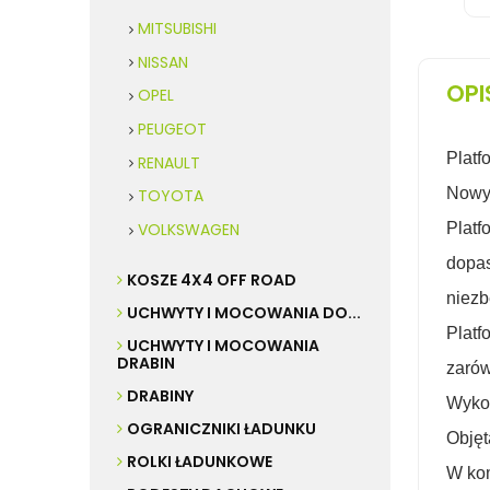
MITSUBISHI
NISSAN
OPI
OPEL
PEUGEOT
Plat
RENAULT
Nowy
TOYOTA
VOLKSWAGEN
Platf
dopa
KOSZE 4X4 OFF ROAD
niez
UCHWYTY I MOCOWANIA DO...
Platf
UCHWYTY I MOCOWANIA
DRABIN
zarów
DRABINY
Wykon
OGRANICZNIKI ŁADUNKU
Objęt
ROLKI ŁADUNKOWE
W kom