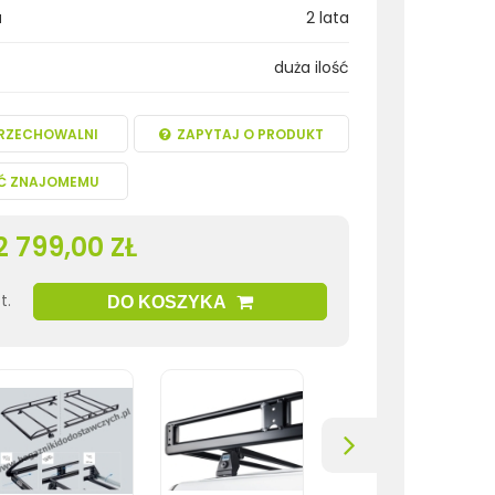
a
2 lata
duża ilość
RZECHOWALNI
ZAPYTAJ O PRODUKT
Ć ZNAJOMEMU
2 799,00 ZŁ
t.
DO KOSZYKA