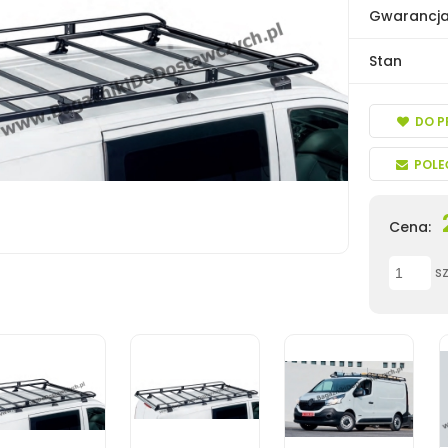
Gwarancj
Stan
DO P
POLE
Cena:
sz