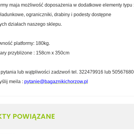
ormy maja możliwość doposażenia w dodatkowe elementy typu 
 ładunkowe, ograniczniki, drabiny i podesty dostępne
ych działach
naszego sklepu.
ność platformy:
180kg.
ry przybliżone : 158cm x 350cm
z
pytania lub wątpliwości zadzwoń tel. 322479916 lub 5056768
yślij meila :
pytanie@bagaznikichorzow.pl
KTY POWIĄZANE