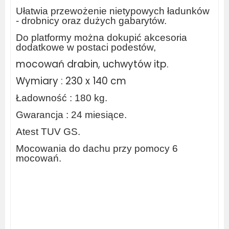
Ułatwia przewożenie nietypowych ładunków
- drobnicy oraz dużych gabarytów.
Do platformy można dokupić akcesoria
dodatkowe w postaci podestów,
mocowań drabin, uchwytów itp.
Wymiary : 230 x 140 cm
Ładowność : 180 kg.
Gwarancja : 24 miesiące.
Atest TUV GS.
Mocowania do dachu przy pomocy 6
mocowań.
aluminiowe platformy dachowe, zabudowa paki, belki dachowe do busa, pasy mocujące, uchwyt do drabiny,
www.bagaznikichorzow.pl
, do przewozu rur, galeria dachowa, regały
do busa, bagażnik do renault