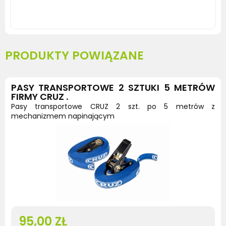
bagażnik do crafter, zabudowa serwisowa samochodu, regały do busa, mocowania drabiny do trafic, rolka do
bagażnika
PRODUKTY POWIĄZANE
PASY TRANSPORTOWE 2 SZTUKI 5 METRÓW
FIRMY CRUZ .
Pasy transportowe CRUZ 2 szt. po 5 metrów z
mechanizmem napinającym
95,00 ZŁ