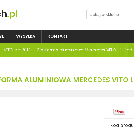
ch
.pl
WE
WYSYŁKA
KONTAKT
VITO od 2014r
Platforma aluminiowa Mercedes VITO L3H1 od 
FORMA ALUMINIOWA MERCEDES VITO L3
Kod produ