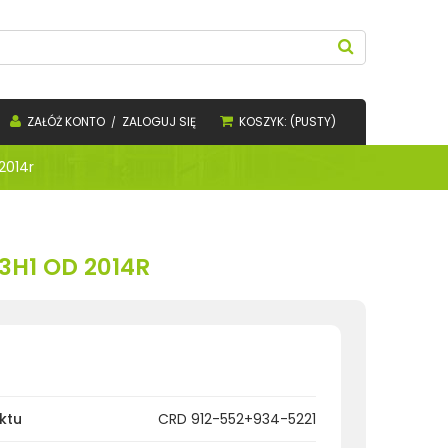
ZAŁÓŻ KONTO
ZALOGUJ SIĘ
KOSZYK:
(PUSTY)
2014r
H1 OD 2014R
ktu
CRD 912-552+934-5221