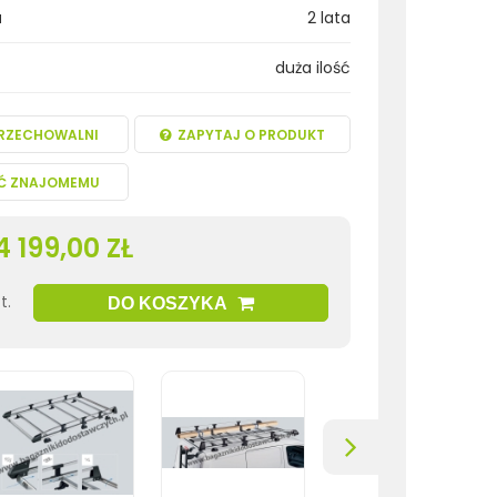
a
2 lata
duża ilość
RZECHOWALNI
ZAPYTAJ O PRODUKT
Ć ZNAJOMEMU
4 199,00 ZŁ
t.
DO KOSZYKA