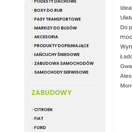
PODESTY DACHOWE
Idea
BOXY DO RUR
Ułat
PASY TRANSPORTOWE
Do p
MARKIZY DO BUSÓW
moc
AKCESORIA
Wym
PRODUKTY DOPEŁNIAJĄCE
ŁAŃCUCHY ŚNIEGOWE
Łado
ZABUDOWA SAMOCHODÓW
Gwar
SAMOCHODY SERWISOWE
Ates
Mon
ZABUDOWY
aluminiowe 
CITROEN
do busa, ba
FIAT
FORD