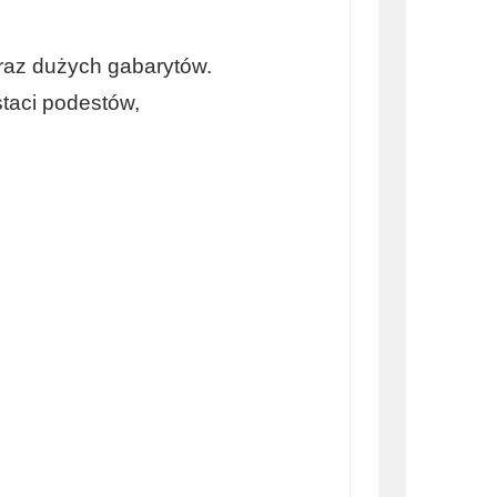
raz dużych gabarytów.
taci podestów,
ozu rur, galeria dachowa, regały