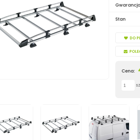
Gwarancj
Stan
DO P
POLE
Cena:
sz