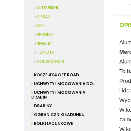
MITSUBISHI
NISSAN
OPI
OPEL
PEUGEOT
Alum
RENAULT
Mer
TOYOTA
VOLKSWAGEN
Alum
To b
KOSZE 4X4 OFF ROAD
Prod
UCHWYTY I MOCOWANIA DO...
i id
UCHWYTY I MOCOWANIA
DRABIN
Wypr
DRABINY
W ko
OGRANICZNIKI ŁADUNKU
zamo
ROLKI ŁADUNKOWE
W ko