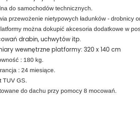
lna do samochodów technicznych.
wia przewożenie nietypowych ładunków - drobnicy o
latformy można dokupić akcesoria dodatkowe w pos
owań drabin, uchwytów itp.
iary wewnętrzne platformy: 320 x 140 cm
wność : 180 kg.
ancja : 24 miesiące.
t TUV GS.
towane do dachu przy pomocy 8 mocowań.
platformy dachowe, zabudowa paki, belki dachowe do busa, pasy mocujące, uchwyt do drabiny,
www.bagaznikichorzow.pl
, do przew
gażnik do renault