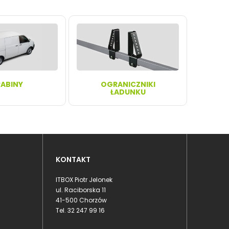
ABINY
OGRANICZNIKI
ŁADUNKU
KONTAKT
ITBOX Piotr Jelonek
ul. Raciborska 11
41-500 Chorzów
Tel.
32 247 99 16