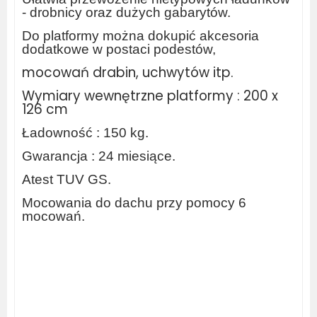
- drobnicy oraz dużych gabarytów.
Do platformy można dokupić akcesoria
dodatkowe w postaci podestów,
mocowań drabin, uchwytów itp.
Wymiary wewnętrzne platformy : 200 x
126 cm
Ładowność : 150 kg.
Gwarancja : 24 miesiące.
Atest TUV GS.
Mocowania do dachu przy pomocy 6
mocowań.
wypożyczalnia busów, wynajem
bagażników, belki do kangoo, dachowy do
doblo, bagażnik do crafter, zabudowa
serwisowa samochodu, regały do busa,
mocowania drabiny do trafic, rolka do
bagażnika