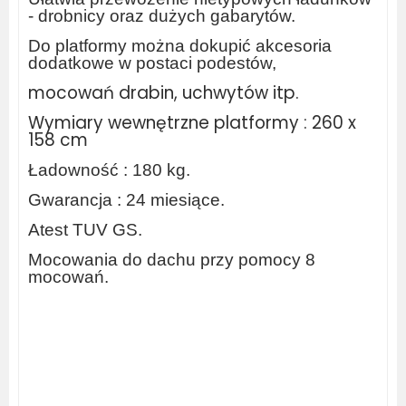
- drobnicy oraz dużych gabarytów.
Do platformy można dokupić akcesoria
dodatkowe w postaci podestów,
mocowań drabin, uchwytów itp.
Wymiary wewnętrzne platformy : 260 x
158 cm
Ładowność : 180 kg.
Gwarancja : 24 miesiące.
Atest TUV GS.
Mocowania do dachu przy pomocy 8
mocowań.
wypożyczalnia busów, wynajem
a
bagażników, belki do kangoo, dachowy do
doblo, bagażnik do crafter, zabudowa
serwisowa samochodu, regały do busa,