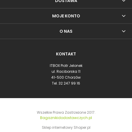
DOSTAWA
MOJE KONTO
O NAS
KONTAKT
ITBOX Piotr Jelonek
ul. Raciborska 11
41-500 Chorzów
Tel.
32 247 99 16
Wszelkie Prawa Zastrzeżone 2017.
Bagaznikidodostawczych.pl
Sklep internetowy Shoper.pl