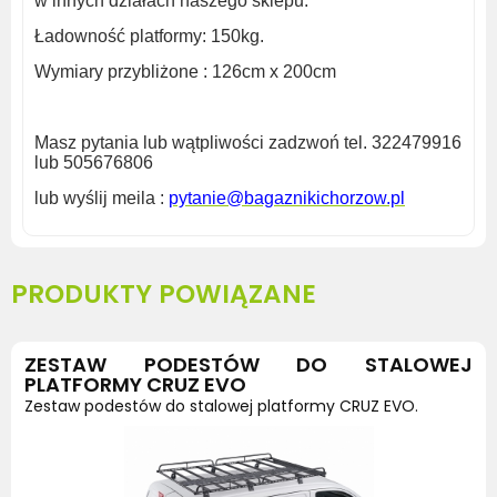
w innych działach
naszego sklepu.
Ładowność platformy:
150kg.
Wymiary przybliżone : 126cm x 200cm
Masz
pytania lub wątpliwości zadzwoń tel. 322479916
lub 505676806
lub wyślij meila :
pytanie@bagaznikichorzow.pl
PRODUKTY POWIĄZANE
ZESTAW PODESTÓW DO STALOWEJ
PLATFORMY CRUZ EVO
Zestaw podestów do stalowej platformy CRUZ EVO.