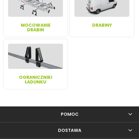
MOCOWANIE
DRABINY
DRABIN
OGRANICZNIKI
ŁADUNKU
POMOC
DOSTAWA